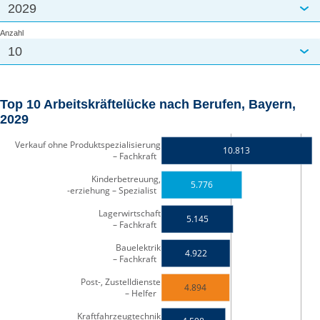
2029
Anzahl
10
Top 10 Arbeitskräftelücke nach Berufen, Bayern,
2029
Verkauf ohne Produktspezialisierung
10.813
– Fachkraft  
Kinderbetreuung,
5.776
-erziehung – Spezialist  
Lagerwirtschaft
5.145
– Fachkraft  
Bauelektrik
4.922
– Fachkraft  
Post-, Zustelldienste
4.894
– Helfer  
Kraftfahrzeugtechnik